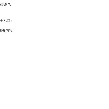
还以亲民
手机网）
相关内容!