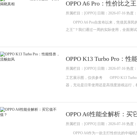
OPPO A6 Pro：性价比
所属栏目：[OPPO] 日期：2026-07-16 热度：
OPPO A6 Pro自发布以来，凭借其
之王”？我们通过一周的实际使用，全面测
OPPO K13 Turbo Pr
所属栏目：[OPPO] 日期：2026-07-16 热度：
工艺展示图，仅供参考 OPPO K13 Tu
器，无论是日常使用还是高强度游戏运行，
OPPO A6性能全解析：
所属栏目：[OPPO] 日期：2026-07-16 热度：
OPPO A6作为一款主打性价比的中端