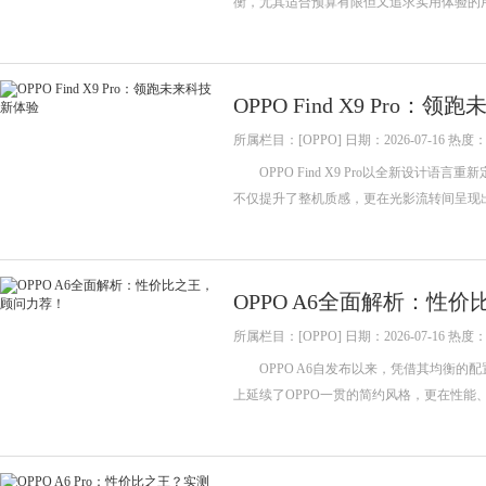
衡，尤其适合预算有限但又追求实用体验的
OPPO Find X9 Pro：
所属栏目：[OPPO] 日期：2026-07-16 热度：
OPPO Find X9 Pro以全新设计
不仅提升了整机质感，更在光影流转间呈现
OPPO A6全面解析：性
所属栏目：[OPPO] 日期：2026-07-16 热度：
OPPO A6自发布以来，凭借其均衡的
上延续了OPPO一贯的简约风格，更在性