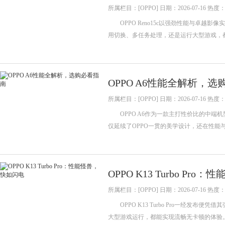
所属栏目：[OPPO] 日期：2026-07-16 热度：
OPPO Reno15c以强劲性能与卓越
用切换、多任务处理，还是运行大型游戏，
OPPO A6性能全解析，
所属栏目：[OPPO] 日期：2026-07-16 热度：
OPPO A6作为一款主打性价比的中端机
仅延续了OPPO一贯的美学设计，还在性
OPPO K13 Turbo Pr
所属栏目：[OPPO] 日期：2026-07-16 热度：
OPPO K13 Turbo Pro一经发
大型游戏运行，都能实现流畅无卡顿的体验