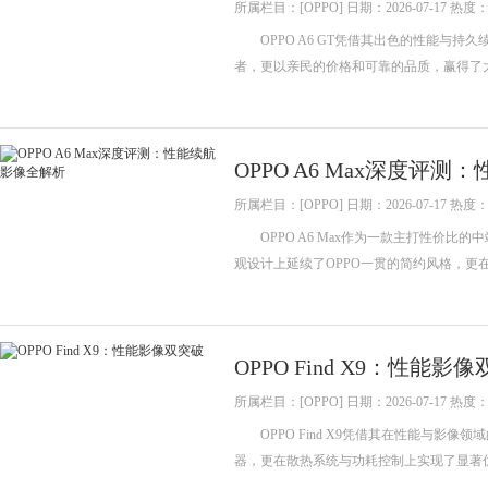
所属栏目：[OPPO] 日期：2026-07-17 热度：
OPPO A6 GT凭借其出色的性能与持
者，更以亲民的价格和可靠的品质，赢得了
OPPO A6 Max深度评
所属栏目：[OPPO] 日期：2026-07-17 热度：
OPPO A6 Max作为一款主打性价比
观设计上延续了OPPO一贯的简约风格，
OPPO Find X9：性能影
所属栏目：[OPPO] 日期：2026-07-17 热度：
OPPO Find X9凭借其在性能与影
器，更在散热系统与功耗控制上实现了显