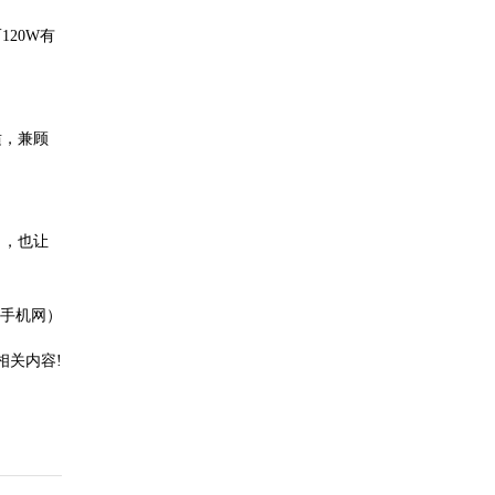
120W有
适，兼顾
力，也让
手机网）
相关内容!